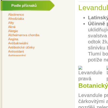
Podle příznaků
Levandul
Latinsk
Účinně 
uklidňuj
svalstva 
odtok žl
slinivku
Tlumí bo
potíže n
Botanický
Levandule pr
čárkovitými a
později zelen