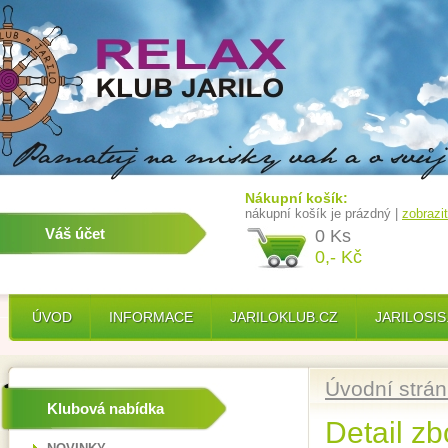
Nákupní košík:
nákupní košík je prázdný |
zobrazi
Váš účet
0 Ks
0,- Kč
ÚVOD
INFORMACE
JARILOKLUB.CZ
JARILOSIS
Úvodní strá
Klubová nabídka
Detail zb