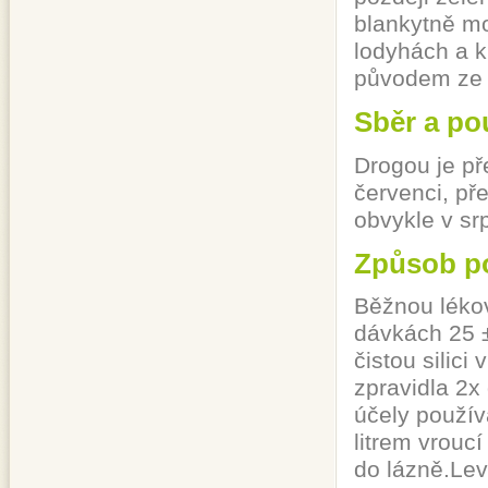
blankytně m
lodyhách a k
původem ze s
Sběr a po
Drogou je př
červenci, př
obvykle v sr
Způsob po
Běžnou lékov
dávkách 25 ±
čistou silic
zpravidla 2x
účely použív
litrem vrouc
do lázně.Le