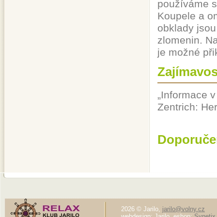
používáme s 
Koupele a o
obklady jsou
zlomenin. Na
je možné přik
Zajímavos
„Informace v 
Zentrich: Herb
Doporuče
2026 © Jarilo,
jarilo@volny.cz
webdesign: Jarilo, eshop:
Synetix