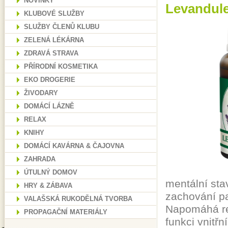
NOVINKY
Levandule
KLUBOVÉ SLUŽBY
SLUŽBY ČLENŮ KLUBU
ZELENÁ LÉKÁRNA
ZDRAVÁ STRAVA
PŘÍRODNÍ KOSMETIKA
EKO DROGERIE
ŽIVODARY
DOMÁCÍ LÁZNĚ
RELAX
KNIHY
DOMÁCÍ KAVÁRNA & ČAJOVNA
ZAHRADA
ÚTULNÝ DOMOV
mentální sta
HRY & ZÁBAVA
zachování pa
VALAŠSKÁ RUKODĚLNÁ TVORBA
Napomáhá rel
PROPAGAČNÍ MATERIÁLY
funkci vnitřn