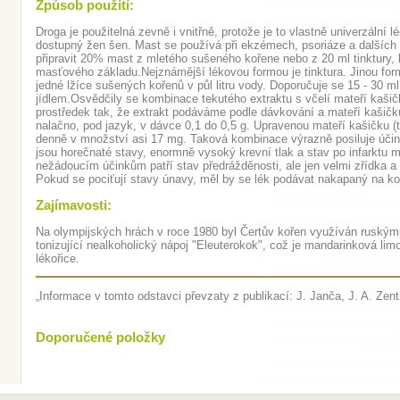
Způsob použití:
Droga je použitelná zevně i vnitřně, protože je to vlastně univerzální 
dostupný žen šen. Mast se používá při ekzémech, psoriáze a dalších
připravit 20% mast z mletého sušeného kořene nebo z 20 ml tinktury, 
masťového základu.Nejznámější lékovou formou je tinktura. Jinou fo
jedné lžíce sušených kořenů v půl litru vody. Doporučuje se 15 - 30 ml
jídlem.Osvědčily se kombinace tekutého extraktu s včelí mateří kaši
prostředek tak, že extrakt podáváme podle dávkování a mateří kašičku 
nalačno, pod jazyk, v dávce 0,1 do 0,5 g. Upravenou mateří kašičku (
denně v množství asi 17 mg. Taková kombinace výrazně posiluje úči
jsou horečnaté stavy, enormně vysoký krevní tlak a stav po infarktu 
nežádoucím účinkům patří stav předrážděnosti, ale jen velmi zřídka 
Pokud se pociťují stavy únavy, měl by se lék podávat nakapaný na ko
Zajímavosti:
Na olympijských hrách v roce 1980 byl Čertův kořen využíván ruskými 
tonizující nealkoholický nápoj "Eleuterokok", což je mandarinková l
lékořice.
„Informace v tomto odstavci převzaty z publikací: J. Janča, J. A. Zentric
Doporučené položky