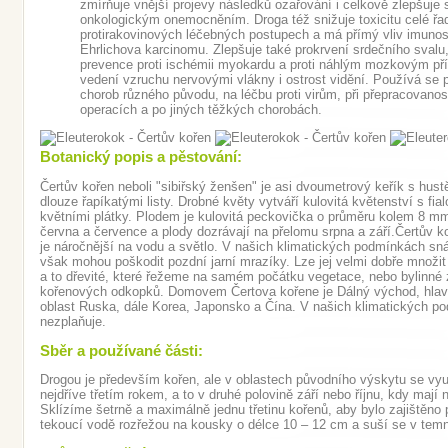
zmírňuje vnější projevy následků ozařování i celkově zlepšuje su
onkologickým onemocněním. Droga též snižuje toxicitu celé řad
protirakovinových léčebných postupech a má přímý vliv imunost
Ehrlichova karcinomu. Zlepšuje také prokrvení srdečního svalu,
prevence proti ischémii myokardu a proti náhlým mozkovým příh
vedení vzruchu nervovými vlákny i ostrost vidění. Používá se p
chorob různého původu, na léčbu proti virům, při přepracovanos
operacích a po jiných těžkých chorobách.
Botanický popis a pěstování:
Čertův kořen neboli "sibiřský ženšen" je asi dvoumetrový keřík s hust
dlouze řapíkatými listy. Drobné květy vytváří kulovitá květenství s fia
květními plátky. Plodem je kulovitá peckovička o průměru kolem 8 mm
června a července a plody dozrávají na přelomu srpna a září.Čertův k
je náročnější na vodu a světlo. V našich klimatických podmínkách snáš
však mohou poškodit pozdní jarní mrazíky. Lze jej velmi dobře množit
a to dřevité, které řežeme na samém počátku vegetace, nebo bylinné
kořenových odkopků. Domovem Čertova kořene je Dálný východ, hlav
oblast Ruska, dále Korea, Japonsko a Čína. V našich klimatických po
nezplaňuje.
Sběr a používané části:
Drogou je především kořen, ale v oblastech původního výskytu se využív
nejdříve třetím rokem, a to v druhé polovině září nebo říjnu, kdy maj
Sklízíme šetrně a maximálně jednu třetinu kořenů, aby bylo zajištěno p
tekoucí vodě rozřežou na kousky o délce 10 – 12 cm a suší se v temnu