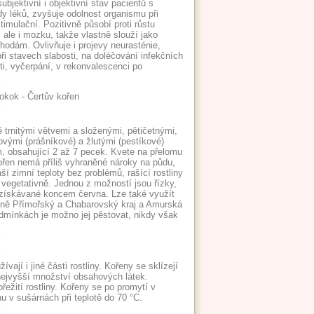
bjektivní i objektivní stav pacientů s
y léků, zvyšuje odolnost organismu při
imulační. Pozitivně působí proti růstu
 ale i mozku, takže vlastně slouží jako
odám. Ovlivňuje i projevy neurasténie,
ři stavech slabosti, na doléčování infekčních
ti, vyčerpání, v rekonvalescenci po
ě trnitými větvemi a složenými, pětičetnými,
lovými (prášníkové) a žlutými (pestíkové)
, obsahující 2 až 7 pecek. Kvete na přelomu
ořen nemá příliš vyhraněné nároky na půdu,
í zimní teploty bez problémů, rašící rostliny
 vegetativně. Jednou z možností jsou řízky,
 získávané koncem června. Lze také využít
ně Přímořský a Chabarovský kraj a Amurská
dmínkách je možno jej pěstovat, nikdy však
ají i jiné části rostliny. Kořeny se sklízejí
í nejvyšší množství obsahových látek.
řežití rostliny. Kořeny se po promytí v
 v sušárnách při teplotě do 70 °C.