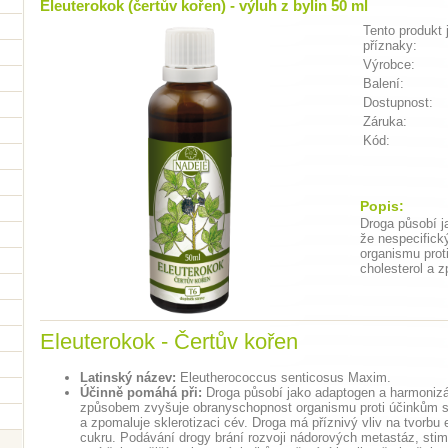
Eleuterokok (čertův kořen) - výluh z bylin 50 ml
Tento produkt 
příznaky:
Výrobce:
Balení:
Dostupnost:
Záruka:
Kód:
Popis:
Droga působí j
že nespecific
organismu prot
cholesterol a z
Eleuterokok - Čertův kořen
Latinský název:
Eleutherococcus senticosus Maxim.
Účinně pomáhá při:
Droga působí jako adaptogen a harmoniz
způsobem zvyšuje obranyschopnost organismu proti účinkům str
a zpomaluje sklerotizaci cév. Droga má příznivý vliv na tvorbu
cukru. Podávání drogy brání rozvoji nádorových metastáz, stimul