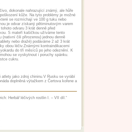
léčivo, dokonale nahrazující známý, ale hůře
 poškození kůže. Na tyto problémy je možné
které se rozmíchají ve 100 g tuku nebo
rmou je odvar získaný pětiminutovým varem
 tohoto odvaru 3 krát denně před
čkou. S mateří kašičkou užíváme tento
(nativní čili přirozenou) jednou denně
tablety nebo dražé) podáváme 2 až 3 krát
nky obou léčiv.Známými kontraindikacemi
myokardu do tří měsíců po jeho odeznění. K
a mohou se vyskytnout i poruchy spánku.
stce cukru.
atlety jako zdroj chininu.V Rusku se vyrábí
imonáda doplněná výtažkem z Čertova kořene a
h: Herbář léčivých rostlin I. – VII díl.“