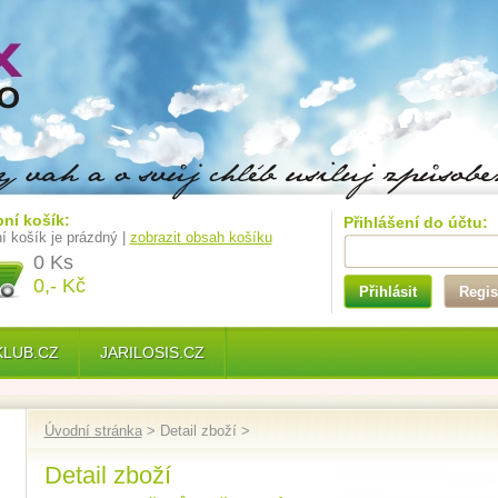
ní košík:
Přihlášení do účtu:
í košík je prázdný |
zobrazit obsah košíku
0 Ks
0,- Kč
Přihlásit
Regis
KLUB.CZ
JARILOSIS.CZ
Úvodní stránka
> Detail zboží >
Detail zboží