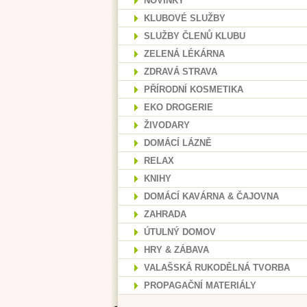
NOVINKY
KLUBOVÉ SLUŽBY
SLUŽBY ČLENŮ KLUBU
ZELENÁ LÉKÁRNA
ZDRAVÁ STRAVA
PŘÍRODNÍ KOSMETIKA
EKO DROGERIE
ŽIVODARY
DOMÁCÍ LÁZNĚ
RELAX
KNIHY
DOMÁCÍ KAVÁRNA & ČAJOVNA
ZAHRADA
ÚTULNÝ DOMOV
HRY & ZÁBAVA
VALAŠSKÁ RUKODĚLNÁ TVORBA
PROPAGAČNÍ MATERIÁLY