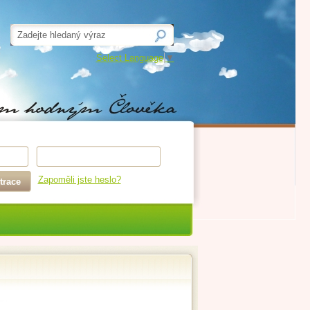
Select Language
▼
Zapoměli jste heslo?
trace