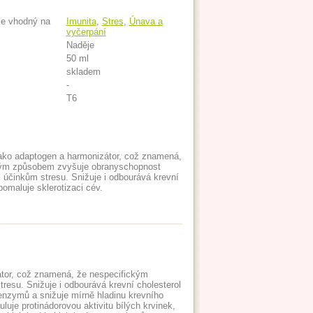
je vhodný na
Imunita
,
Stres
,
Únava a
vyčerpání
Naděje
50 ml
skladem
-
T6
ako adaptogen a harmonizátor, což znamená,
kým způsobem zvyšuje obranyschopnost
i účinkům stresu. Snižuje i odbourává krevní
pomaluje sklerotizaci cév.
átor, což znamená, že nespecifickým
esu. Snižuje i odbourává krevní cholesterol
 enzymů a snižuje mírně hladinu krevního
uje protinádorovou aktivitu bílých krvinek,