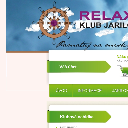
Nákup
nákupn
Váš účet
ÚVOD
INFORMACE
JARILO
Klubová nabídka