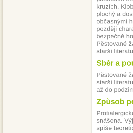
kruzích. Klo
plochý a dos
občasnými h
později chara
bezpečně hou
Pěstované ž
starší liter
Sběr a po
Pěstované ž
starší liter
až do podzim
Způsob po
Protialergic
snášena. Výj
spíše teoret