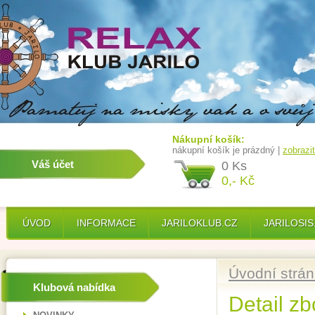
Nákupní košík:
nákupní košík je prázdný |
zobrazi
Váš účet
0 Ks
0,- Kč
ÚVOD
INFORMACE
JARILOKLUB.CZ
JARILOSIS
Úvodní strá
Klubová nabídka
Detail zb