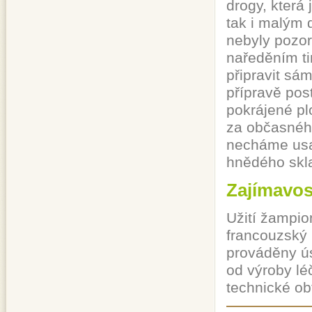
drogy, která 
tak i malým 
nebyly pozor
naředěním tin
připravit sá
přípravě pos
pokrájené pl
za občasného
necháme usad
hnědého skl
Zajímavos
Užití žampio
francouzský 
prováděny ús
od výroby lé
technické ob