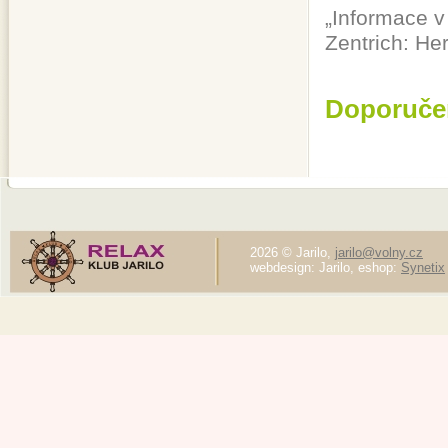
„Informace v 
Zentrich: Herb
Doporuče
2026 © Jarilo,
jarilo@volny.cz
webdesign: Jarilo, eshop:
Synetix