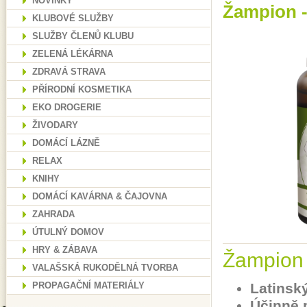
NOVINKY
Žampion -
KLUBOVÉ SLUŽBY
SLUŽBY ČLENŮ KLUBU
ZELENÁ LÉKÁRNA
ZDRAVÁ STRAVA
PŘÍRODNÍ KOSMETIKA
EKO DROGERIE
ŽIVODARY
DOMÁCÍ LÁZNĚ
RELAX
KNIHY
DOMÁCÍ KAVÁRNA & ČAJOVNA
ZAHRADA
ÚTULNÝ DOMOV
HRY & ZÁBAVA
Žampion 
VALAŠSKÁ RUKODĚLNÁ TVORBA
Latinsk
PROPAGAČNÍ MATERIÁLY
Účinně 