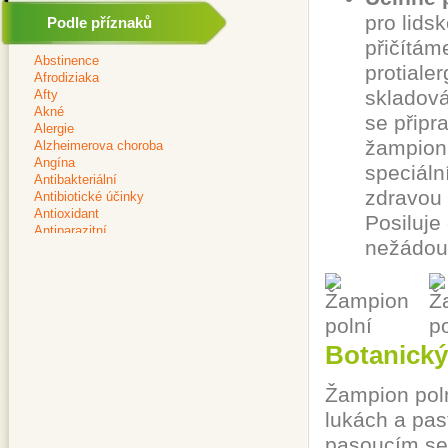
pro lids
Podle příznaků
přičítáme
protiale
skladová
se připr
žampion 
speciáln
zdravou 
Posiluj
nežádouc
Botanický
Žampion poln
lukách a pas
pasoucím se