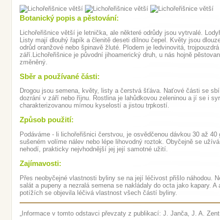
Botanický popis a pěstování:
Lichořeřišnice větší je letnička, ale některé odrůdy jsou vytrvalé. Lo
Listy mají dlouhý řapík a členitě deseti dílnou čepel. Květy jsou dlou
odrůd oranžové nebo špinavě žluté. Plodem je ledvinovitá, trojpouzdrá
září.Lichořeřišnice je původní jihoamerický druh, u nás hojně pěstov
změněný.
Sběr a používané části:
Drogou jsou semena, květy, listy a čerstvá šťáva. Naťové části se sb
dozrání v září nebo říjnu. Rostlina je lahůdkovou zeleninou a jí se i sy
charakterizovanou mírnou kyselostí a jistou trpkostí.
Způsob použití:
Podáváme - li lichořeřišnici čerstvou, je osvědčenou dávkou 30 až 40 
sušeném volíme nálev nebo lépe lihovodný roztok. Obyčejně se užívá 
nehodí, prakticky nejvhodnější jej její samotné užití.
Zajímavosti:
Přes neobyčejné vlastnosti byliny se na její léčivost přišlo náhodou. N
salát a pupeny a nezralá semena se nakládaly do octa jako kapary. A a
potížích se objevila léčivá vlastnost všech částí byliny.
„Informace v tomto odstavci převzaty z publikací: J. Janča, J. A. Zentric