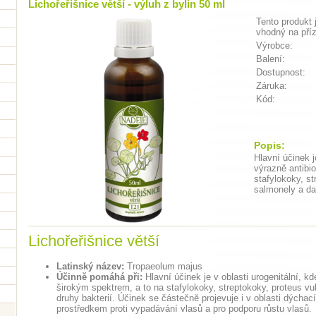
Lichořeřišnice větší - výluh z bylin 50 ml
Tento produkt 
vhodný na pří
Výrobce:
Balení:
Dostupnost:
Záruka:
Kód:
Popis:
Hlavní účinek j
výrazně antibi
stafylokoky, st
salmonely a dal
Lichořeřišnice větší
Latinský název:
Tropaeolum majus
Účinně pomáhá při:
Hlavní účinek je v oblasti urogenitální, k
širokým spektrem, a to na stafylokoky, streptokoky, proteus vul
druhy bakterií. Účinek se částečně projevuje i v oblasti dýchac
prostředkem proti vypadávání vlasů a pro podporu růstu vlasů.