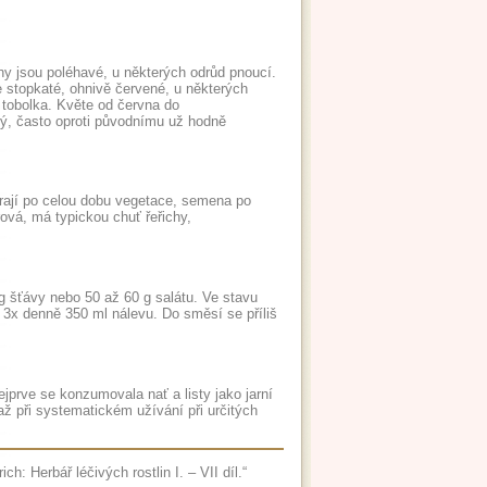
dyhy jsou poléhavé, u některých odrůd pnoucí.
ze stopkaté, ohnivě červené, u některých
 tobolka. Květe od června do
aný, často oproti původnímu už hodně
írají po celou dobu vegetace, semena po
rová, má typickou chuť řeřichy,
g šťávy nebo 50 až 60 g salátu. Ve stavu
3x denně 350 ml nálevu. Do směsí se příliš
ejprve se konzumovala nať a listy jako jarní
ž při systematickém užívání při určitých
h: Herbář léčivých rostlin I. – VII díl.“