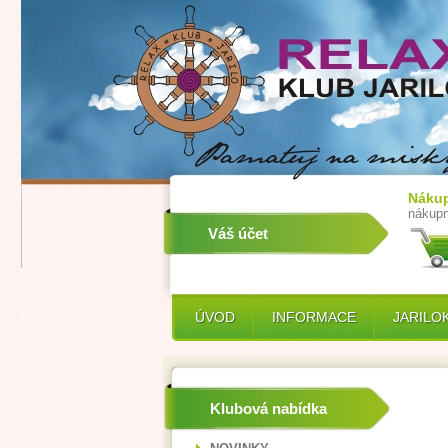
Nákup
nákupn
Váš účet
ÚVOD
INFORMACE
JARILO
Klubová nabídka