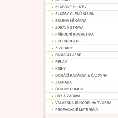
NOVINKY
KLUBOVÉ SLUŽBY
SLUŽBY ČLENŮ KLUBU
ZELENÁ LÉKÁRNA
ZDRAVÁ STRAVA
PŘÍRODNÍ KOSMETIKA
EKO DROGERIE
ŽIVODARY
DOMÁCÍ LÁZNĚ
RELAX
KNIHY
DOMÁCÍ KAVÁRNA & ČAJOVNA
ZAHRADA
ÚTULNÝ DOMOV
HRY & ZÁBAVA
VALAŠSKÁ RUKODĚLNÁ TVORBA
PROPAGAČNÍ MATERIÁLY