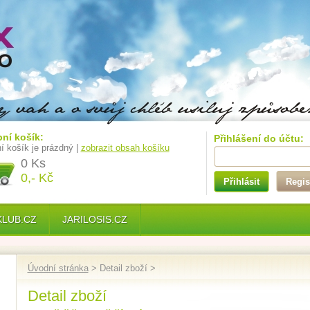
ní košík:
Přihlášení do účtu:
í košík je prázdný |
zobrazit obsah košíku
0 Ks
0,- Kč
Přihlásit
Regis
KLUB.CZ
JARILOSIS.CZ
Úvodní stránka
> Detail zboží >
Detail zboží