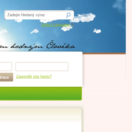
Select Language
▼
Zapoměli jste heslo?
trace