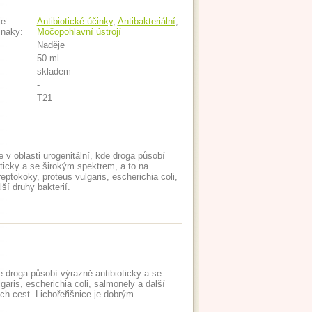
je
Antibiotické účinky
,
Antibakteriální
,
znaky:
Močopohlavní ústrojí
Naděje
50 ml
skladem
-
T21
e v oblasti urogenitální, kde droga působí
oticky a se širokým spektrem, a to na
reptokoky, proteus vulgaris, escherichia coli,
ší druhy bakterií.
de droga působí výrazně antibioticky a se
garis, escherichia coli, salmonely a další
ích cest. Lichořeřišnice je dobrým