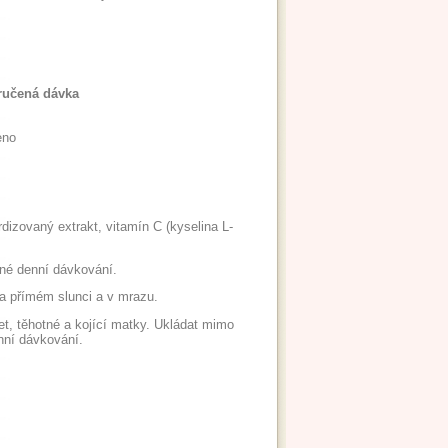
ručená dávka
eno
rdizovaný extrakt, vitamín C (kyselina L-
ené denní dávkování.
a přímém slunci a v mrazu.
let, těhotné a kojící matky. Ukládat mimo
nní dávkování.