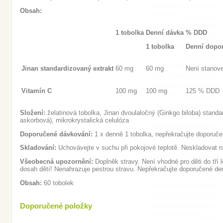
Obsah:
1 tobolka
Denní dávka
% DDD
1 tobolka
Denní dopo
Jinan standardizovaný extrakt
60 mg
60 mg
Není stanov
Vitamín C
100 mg
100 mg
125 % DDD
Složení:
želatinová tobolka, Jinan dvoulaločný (Ginkgo biloba) standa
askorbová), mikrokrystalická celulóza
Doporučené dávkování:
1 x denně 1 tobolka, nepřekračujte doporuč
Skladování:
Uchovávejte v suchu při pokojové teplotě. Neskladovat n
Všeobecná upozornění:
Doplněk stravy. Není vhodné pro děti do tří 
dosah dětí! Nenahrazuje pestrou stravu. Nepřekračujte doporučené de
Obsah:
60 tobolek
Doporučené položky