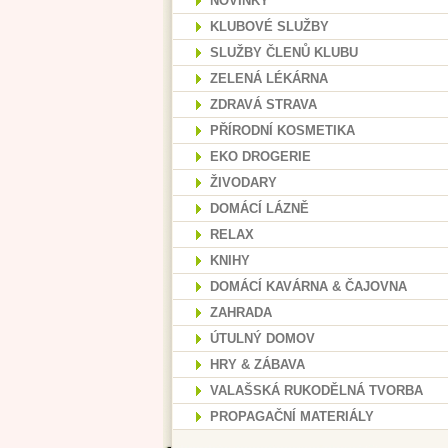
NOVINKY
KLUBOVÉ SLUŽBY
SLUŽBY ČLENŮ KLUBU
ZELENÁ LÉKÁRNA
ZDRAVÁ STRAVA
PŘÍRODNÍ KOSMETIKA
EKO DROGERIE
ŽIVODARY
DOMÁCÍ LÁZNĚ
RELAX
KNIHY
DOMÁCÍ KAVÁRNA & ČAJOVNA
ZAHRADA
ÚTULNÝ DOMOV
HRY & ZÁBAVA
VALAŠSKÁ RUKODĚLNÁ TVORBA
PROPAGAČNÍ MATERIÁLY