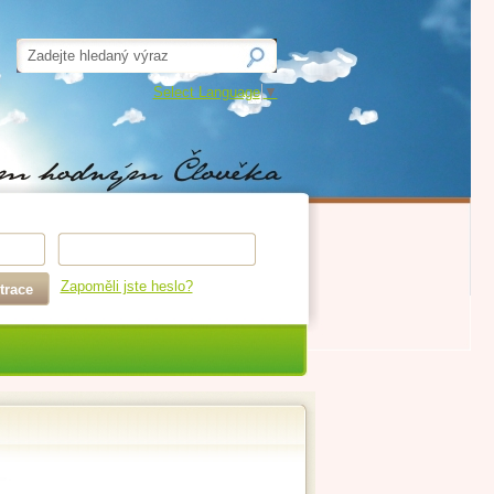
Select Language
▼
Zapoměli jste heslo?
trace