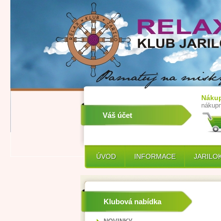
Nákup
nákupn
Váš účet
ÚVOD
INFORMACE
JARILO
Klubová nabídka