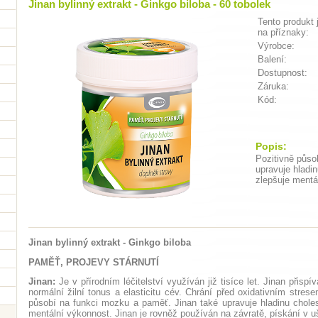
Jinan bylinný extrakt - Ginkgo biloba - 60 tobolek
Tento produkt 
na příznaky:
Výrobce:
Balení:
Dostupnost:
Záruka:
Kód:
Popis:
Pozitivně půso
upravuje hladin
zlepšuje mentá
Jinan bylinný extrakt - Ginkgo biloba
PAMĚŤ, PROJEVY STÁRNUTÍ
Jinan:
Je v přírodním léčitelství využíván již tisíce let. Jinan přispí
normální žilní tonus a elasticitu cév. Chrání před oxidativním stres
působí na funkci mozku a paměť. Jinan také upravuje hladinu cholest
mentální výkonnost. Jinan je rovněž používán na závratě, pískání v u