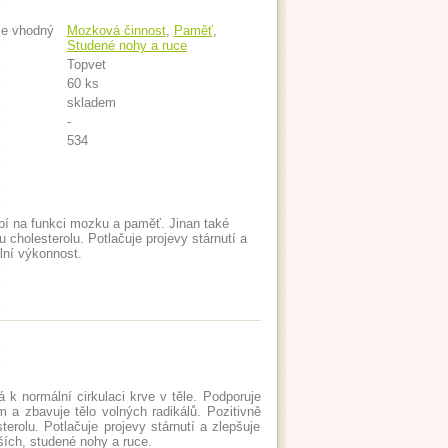
je vhodný
Mozková činnost
,
Paměť
,
Studené nohy a ruce
Topvet
60 ks
skladem
-
534
bí na funkci mozku a paměť. Jinan také
u cholesterolu. Potlačuje projevy stárnutí a
lní výkonnost.
vá k normální cirkulaci krve v těle. Podporuje
em a zbavuje tělo volných radikálů. Pozitivně
erolu. Potlačuje projevy stárnutí a zlepšuje
ších, studené nohy a ruce.