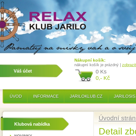
Nákupní košík:
nákupní košík je prázdný |
zobrazi
Váš účet
0 Ks
0,- Kč
ÚVOD
INFORMACE
JARILOKLUB.CZ
JARILOSIS
Úvodní strá
Klubová nabídka
Detail zb