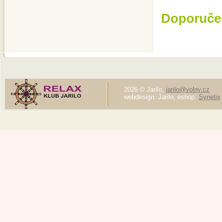
Doporuče
2026 © Jarilo,
jarilo@volny.cz
webdesign: Jarilo, eshop:
Synetix