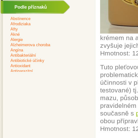
Podle příznaků
krémem na a
zvyšuje jejic
Hmotnost: 1
Tuto pleťovo
problematick
účinnosti v 
testované) tj
mazu, působí
pravidelném 
současně s
obou příprav
Hmotnost: 1