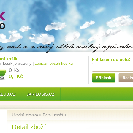
ní košík:
Přihlášení do účtu:
í košík je prázdný |
zobrazit obsah košíku
0 Ks
0,- Kč
Přihlásit
Regis
KLUB.CZ
JARILOSIS.CZ
Úvodní stránka
> Detail zboží >
Detail zboží