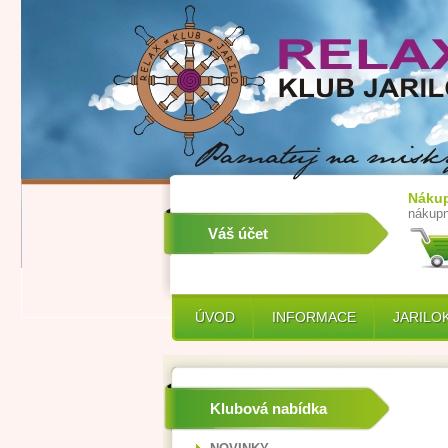
Nákup
nákupn
Váš účet
ÚVOD
INFORMACE
JARILO
Klubová nabídka