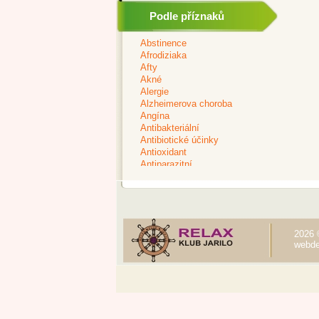
Podle příznaků
2026 
webde