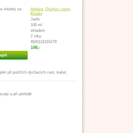
je vhodný na
Artróza
,
Dýchycí cesty
,
Klouby
Jarilo
100 ml
skladem
2 roky
8591111016278
198,-
upit
pleť při potížích dýchacích cest, kašel,
valy a při artritidě