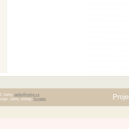
© Jarilo,
jarilo@volny.cz
sign: Jarilo, eshop:
Synetix