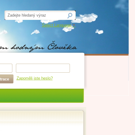
Select Language
▼
Zapoměli jste heslo?
trace