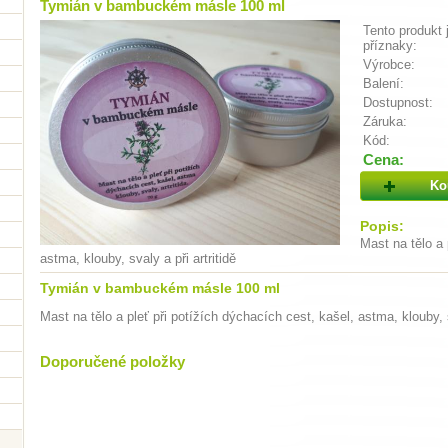
Tymián v bambuckém másle 100 ml
Tento produkt 
příznaky:
Výrobce:
Balení:
Dostupnost:
Záruka:
Kód:
Cena:
Ko
Popis:
Mast na tělo a 
astma, klouby, svaly a při artritidě
Tymián v bambuckém másle 100 ml
Mast na tělo a pleť při potížích dýchacích cest, kašel, astma, klouby, s
Doporučené položky