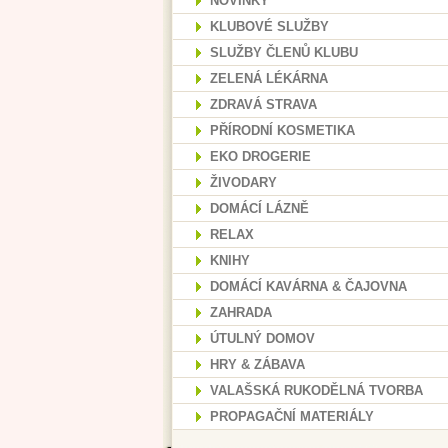
NOVINKY
KLUBOVÉ SLUŽBY
SLUŽBY ČLENŮ KLUBU
ZELENÁ LÉKÁRNA
ZDRAVÁ STRAVA
PŘÍRODNÍ KOSMETIKA
EKO DROGERIE
ŽIVODARY
DOMÁCÍ LÁZNĚ
RELAX
KNIHY
DOMÁCÍ KAVÁRNA & ČAJOVNA
ZAHRADA
ÚTULNÝ DOMOV
HRY & ZÁBAVA
VALAŠSKÁ RUKODĚLNÁ TVORBA
PROPAGAČNÍ MATERIÁLY