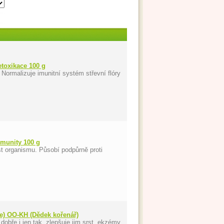
etoxikace 100 g
. Normalizuje imunitní systém střevní flóry
munity 100 g
st organismu. Působí podpůrně proti
še) OO-KH (Dědek kořenář)
dobře i jen tak, zlepšuje jim srst, ekzémy