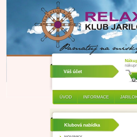
Nákup
nákupn
Váš účet
ÚVOD
INFORMACE
JARILO
Klubová nabídka