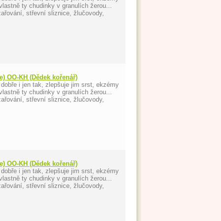
lastně ty chudinky v granulích žerou...
ařování, střevní sliznice, žlučovody,
še) OO-KH (Dědek kořenář)
dobře i jen tak, zlepšuje jim srst, ekzémy
lastně ty chudinky v granulích žerou...
ařování, střevní sliznice, žlučovody,
še) OO-KH (Dědek kořenář)
dobře i jen tak, zlepšuje jim srst, ekzémy
lastně ty chudinky v granulích žerou...
ařování, střevní sliznice, žlučovody,