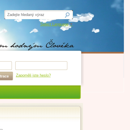
Select Language
▼
Zapoměli jste heslo?
trace