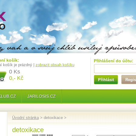
ní košík:
Přihlášení do účtu:
í košík je prázdný |
zobrazit obsah košíku
0 Ks
0,- Kč
Přihlásit
Regis
KLUB.CZ
JARILOSIS.CZ
Úvodní stránka
> detoxikace >
detoxikace