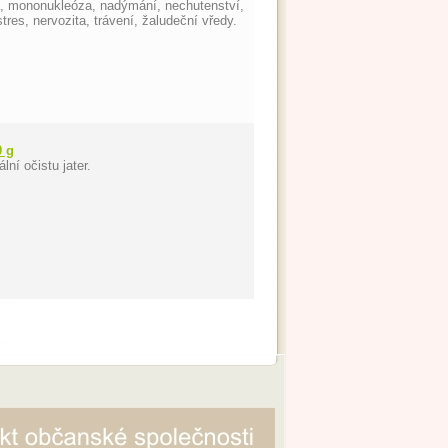
ka, mononukleóza, nadýmání, nechutenství,
tres, nervozita, trávení, žaludeční vředy.
0 g
ní očistu jater.