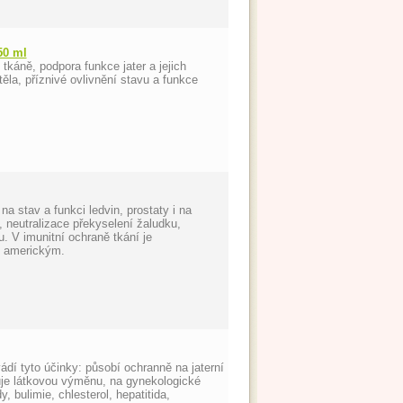
50 ml
 tkáně, podpora funkce jater a jejich
těla, příznivé ovlivnění stavu a funkce
a stav a funkci ledvin, prostaty i na
 neutralizace překyselení žaludku,
 V imunitní ochraně tkání je
m americkým.
ádí tyto účinky: působí ochranně na jaterní
šuje látkovou výměnu, na gynekologické
y, bulimie, chlesterol, hepatitida,