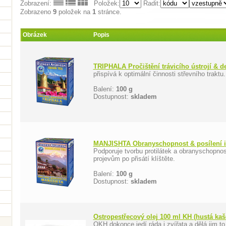
Zobrazení:
Položek:
Řadit:
Zobrazeno
9
položek na
1
stránce.
Obrázek
Popis
TRIPHALA Pročištění trávicího ústrojí & d
přispívá k optimální činnosti střevního traktu
Balení:
100 g
Dostupnost:
skladem
MANJISHTA Obranyschopnost & posílení i
Podporuje tvorbu protilátek a obranyschopno
projevům po přisátí klíštěte.
Balení:
100 g
Dostupnost:
skladem
Ostropestřecový olej 100 ml KH (hustá ka
OKH dokonce jedí ráda i zvířata a dělá jim to 