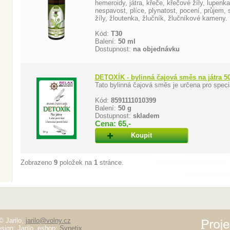
hemeroidy, játra, křeče, křečové žíly, lupen
nespavost, plíce, plynatost, pocení, průjem, s
žíly, žloutenka, žlučník, žlučníkové kameny.
Kód:
T30
Balení:
50 ml
Dostupnost:
na objednávku
DETOXÍK - bylinná čajová směs na játra 5
Tato bylinná čajová směs je určena pro speciál
Kód:
8591111010399
Balení:
50 g
Dostupnost:
skladem
Cena: 65,-
Koupit
Zobrazeno
9
položek na
1
stránce.
© Jarilo,
jarilo@volny.cz
sign: Jarilo, eshop:
Synetix