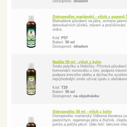
Dostupnost:
skladem
Ostropestřec mariánský - výluh z pupenů 
Blahodárné působení na játra, ochrana jaterní
detoxikačních účinků, trávení a pročišťování 
srdce.
Kód:
P57
Balení:
50 ml
Dostupnost:
skladem
Naděje 50 ml - výluh z bylin
Směs pelyňku a hřebíčku. Příznivé působení n
hormonální rovnováhu u žen, podpora trávení,
podpora krevního oběhu a dýchacího systému.
nejvýhodnější směs užívat spolu s ořešáke
Kód:
T29
Balení:
50 ml
Dostupnost:
na objednávku
Ostropestřec 50 ml - výluh z bylin
Ostropestřec mariánský Odborná literatura uv
parenchym, regeneruje játra a žlučník, zlep
potíže a potíže plicní. Dále řeší: bércové vřed