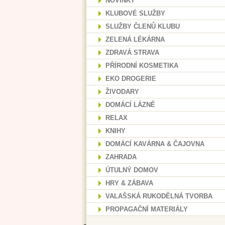
NOVINKY
KLUBOVÉ SLUŽBY
SLUŽBY ČLENŮ KLUBU
ZELENÁ LÉKÁRNA
ZDRAVÁ STRAVA
PŘÍRODNÍ KOSMETIKA
EKO DROGERIE
ŽIVODARY
DOMÁCÍ LÁZNĚ
RELAX
KNIHY
DOMÁCÍ KAVÁRNA & ČAJOVNA
ZAHRADA
ÚTULNÝ DOMOV
HRY & ZÁBAVA
VALAŠSKÁ RUKODĚLNÁ TVORBA
PROPAGAČNÍ MATERIÁLY