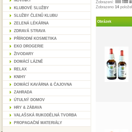
NOVINKY
Zobrazení:
Zobrazeno
14
polože
KLUBOVÉ SLUŽBY
SLUŽBY ČLENŮ KLUBU
Obrázek
ZELENÁ LÉKÁRNA
ZDRAVÁ STRAVA
PŘÍRODNÍ KOSMETIKA
EKO DROGERIE
ŽIVODARY
DOMÁCÍ LÁZNĚ
RELAX
KNIHY
DOMÁCÍ KAVÁRNA & ČAJOVNA
ZAHRADA
ÚTULNÝ DOMOV
HRY & ZÁBAVA
VALAŠSKÁ RUKODĚLNÁ TVORBA
PROPAGAČNÍ MATERIÁLY