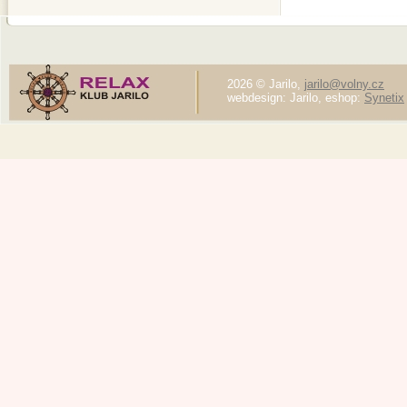
2026 © Jarilo,
jarilo@volny.cz
webdesign: Jarilo, eshop:
Synetix