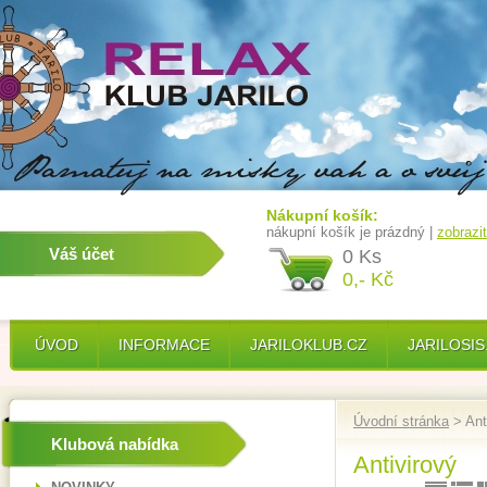
Nákupní košík:
nákupní košík je prázdný |
zobrazi
Váš účet
0 Ks
0,- Kč
ÚVOD
INFORMACE
JARILOKLUB.CZ
JARILOSIS
Úvodní stránka
> Ant
Klubová nabídka
Antivirový