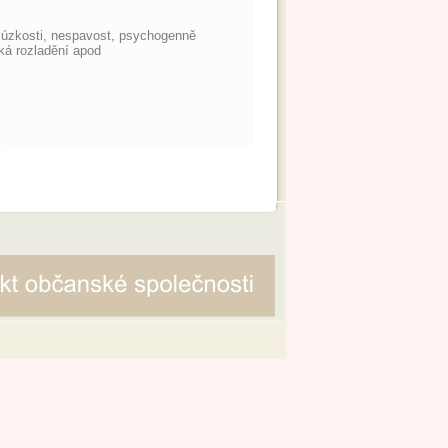
a úzkosti, nespavost, psychogenně
ká rozladění apod