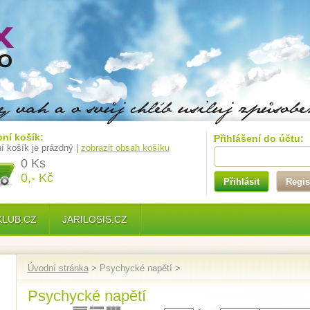
ní košík:
Přihlášení do účtu:
í košík je prázdný |
zobrazit obsah košíku
0 Ks
0,- Kč
Přihlásit
Regis
KLUB.CZ
JARILOSIS.CZ
Úvodní stránka
> Psychycké napětí >
Psychycké napětí