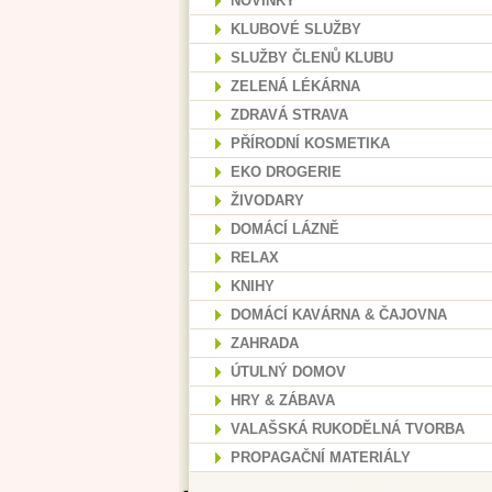
NOVINKY
KLUBOVÉ SLUŽBY
SLUŽBY ČLENŮ KLUBU
ZELENÁ LÉKÁRNA
ZDRAVÁ STRAVA
PŘÍRODNÍ KOSMETIKA
EKO DROGERIE
ŽIVODARY
DOMÁCÍ LÁZNĚ
RELAX
KNIHY
DOMÁCÍ KAVÁRNA & ČAJOVNA
ZAHRADA
ÚTULNÝ DOMOV
HRY & ZÁBAVA
VALAŠSKÁ RUKODĚLNÁ TVORBA
PROPAGAČNÍ MATERIÁLY