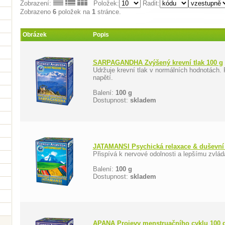
Zobrazení:
Položek:
Řadit:
Zobrazeno
6
položek na
1
stránce.
Obrázek
Popis
SARPAGANDHA Zvýšený krevní tlak 100 g
Udržuje krevní tlak v normálních hodnotách.
napětí.
Balení:
100 g
Dostupnost:
skladem
JATAMANSI Psychická relaxace & duševní
Přispívá k nervové odolnosti a lepšímu zvlád
Balení:
100 g
Dostupnost:
skladem
APANA Projevy menstruačního cyklu 100 