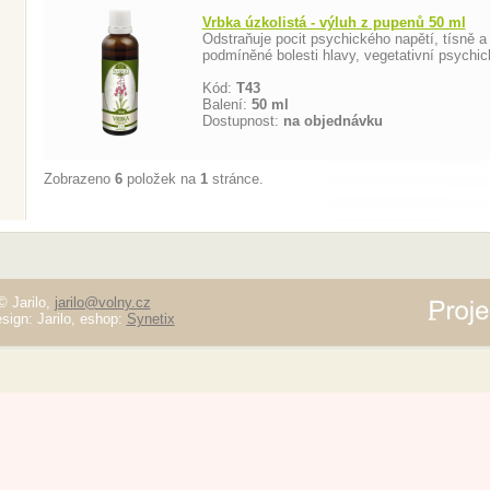
Vrbka úzkolistá - výluh z pupenů 50 ml
Odstraňuje pocit psychického napětí, tísně 
podmíněné bolesti hlavy, vegetativní psychic
Kód:
T43
Balení:
50 ml
Dostupnost:
na objednávku
Zobrazeno
6
položek na
1
stránce.
© Jarilo,
jarilo@volny.cz
sign: Jarilo, eshop:
Synetix