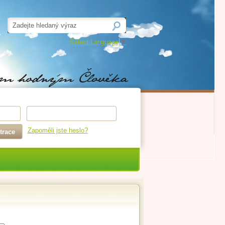
Select Language
▼
Zapoměli jste heslo?
trace