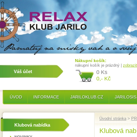
Nákupní košík:
nákupní košík je prázdný |
zobrazi
Váš účet
0 Ks
0,- Kč
ÚVOD
INFORMACE
JARILOKLUB.CZ
JARILOSIS
Úvodní stránka
>
PR
Klubová nabídka
Klubová nab