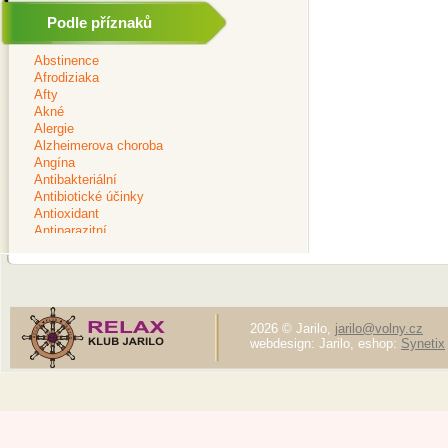
Podle příznaků
2026 © Jarilo,
jarilo@volny.cz
webdesign: Jarilo, eshop:
Synetix