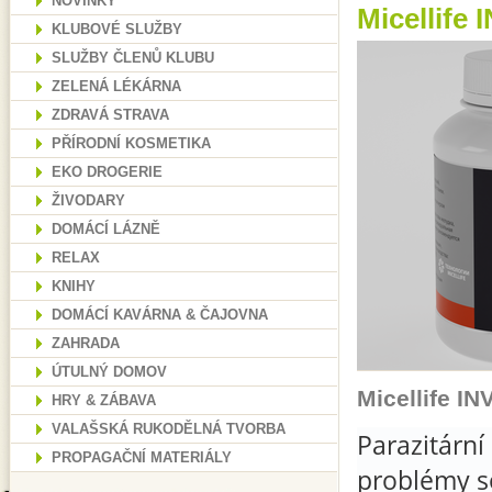
NOVINKY
Micellife 
KLUBOVÉ SLUŽBY
SLUŽBY ČLENŮ KLUBU
ZELENÁ LÉKÁRNA
ZDRAVÁ STRAVA
PŘÍRODNÍ KOSMETIKA
EKO DROGERIE
ŽIVODARY
DOMÁCÍ LÁZNĚ
RELAX
KNIHY
DOMÁCÍ KAVÁRNA & ČAJOVNA
ZAHRADA
ÚTULNÝ DOMOV
Micellife IN
HRY & ZÁBAVA
VALAŠSKÁ RUKODĚLNÁ TVORBA
Parazitárn
PROPAGAČNÍ MATERIÁLY
problémy so