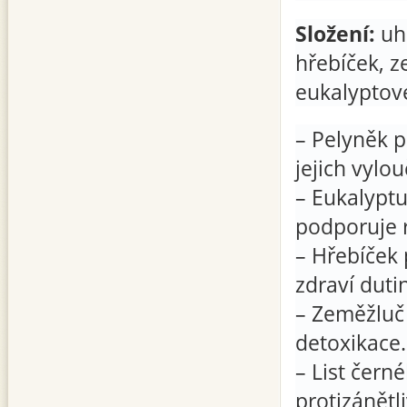
Složení:
uhl
hřebíček, z
eukalyptové
– Pelyněk p
jejich vylou
– Eukalyptu
podporuje r
– Hřebíček
zdraví dutin
– Zeměžluč
detoxikace.
– List čern
protizánětl