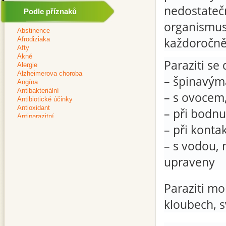
nedostateč
Podle příznaků
organismus 
každoročně
Paraziti se
– špinavý
– s ovocem,
– při bodn
– při konta
– s vodou,
upraveny
Paraziti mo
kloubech, s