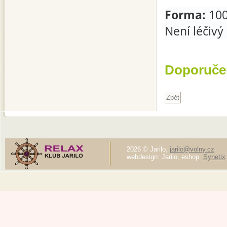
Forma:
100
Není léčivý
Doporuče
2026 © Jarilo,
jarilo@volny.cz
webdesign: Jarilo, eshop:
Synetix