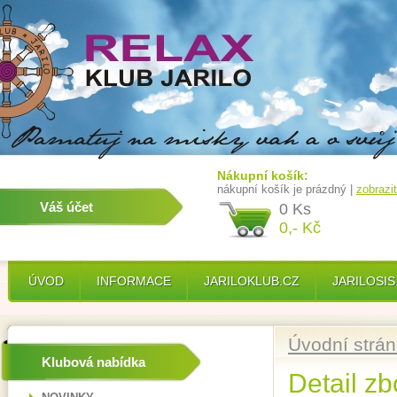
Nákupní košík:
nákupní košík je prázdný |
zobrazi
Váš účet
0 Ks
0,- Kč
ÚVOD
INFORMACE
JARILOKLUB.CZ
JARILOSIS
Úvodní strá
Klubová nabídka
Detail zb