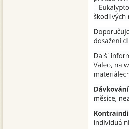
– Eukalypto
škodlivých
Doporučuje 
dosažení d
Další infor
Valeo, na w
materiálech
Dávkování
měsíce, nezá
Kontraindi
individuáln