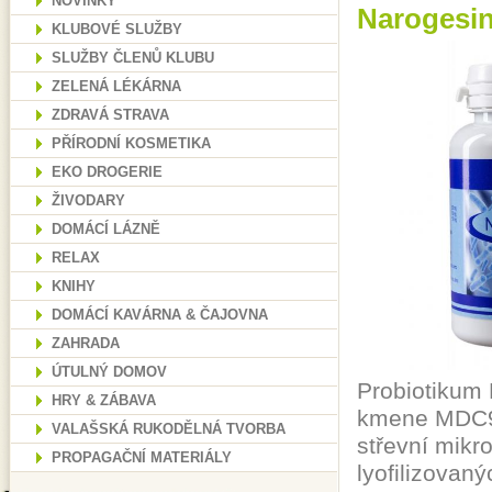
NOVINKY
Narogesin
KLUBOVÉ SLUŽBY
SLUŽBY ČLENŮ KLUBU
ZELENÁ LÉKÁRNA
ZDRAVÁ STRAVA
PŘÍRODNÍ KOSMETIKA
EKO DROGERIE
ŽIVODARY
DOMÁCÍ LÁZNĚ
RELAX
KNIHY
DOMÁCÍ KAVÁRNA & ČAJOVNA
ZAHRADA
ÚTULNÝ DOMOV
Probiotikum 
HRY & ZÁBAVA
kmene MDC960
VALAŠSKÁ RUKODĚLNÁ TVORBA
střevní mikr
PROPAGAČNÍ MATERIÁLY
lyofilizovan