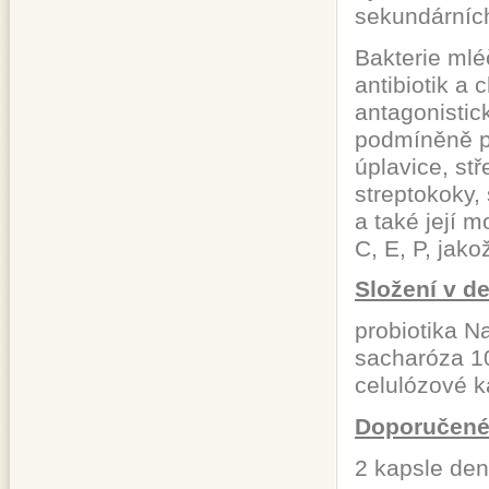
sekundárníc
Bakterie mlé
antibiotik a
antagonistic
podmíněně p
úplavice, st
streptokoky, 
a také její 
C, E, P, jakož
Složení v de
probiotika N
sacharóza 1
celulózové 
Doporučené
2 kapsle den