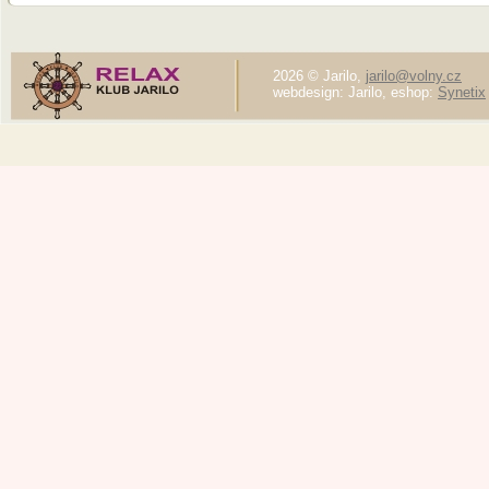
2026 © Jarilo,
jarilo@volny.cz
webdesign: Jarilo, eshop:
Synetix