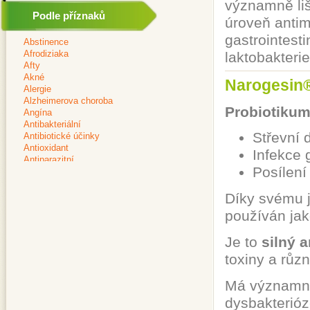
významně liš
Podle příznaků
úroveň antimi
gastrointest
laktobakteri
Narogesin®
Probiotiku
Střevní 
Infekce 
Posílení
Díky svému j
používán jak
Je to
silný a
toxiny a růz
Má významnou
dysbakterióz