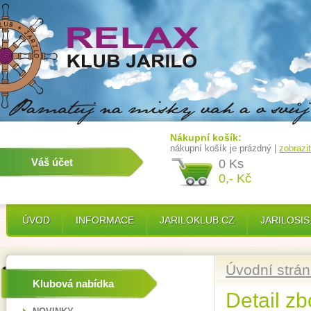
Nákupní košík:
nákupní košík je prázdný |
zobrazi
Váš účet
0 Ks
0,- Kč
ÚVOD
INFORMACE
JARILOKLUB.CZ
JARILOSIS
Úvodní strá
Klubová nabídka
Detail zb