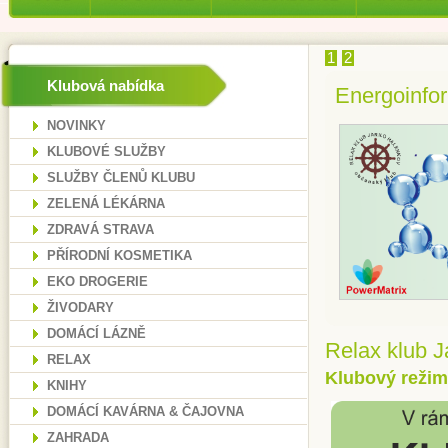
1
2
Klubová nabídka
Energoinfor
NOVINKY
KLUBOVÉ SLUŽBY
SLUŽBY ČLENŮ KLUBU
ZELENÁ LÉKÁRNA
ZDRAVÁ STRAVA
PŘÍRODNÍ KOSMETIKA
EKO DROGERIE
ŽIVODARY
DOMÁCÍ LÁZNĚ
Relax klub J
RELAX
Klubový režim
KNIHY
DOMÁCÍ KAVÁRNA & ČAJOVNA
ZAHRADA