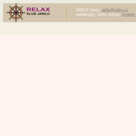
2026 © Jarilo,
jarilo@volny.cz
webdesign: Jarilo, eshop:
Synetix